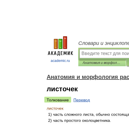
Словари и энциклоп
academic.ru
Анатомия и морфология растений
Анатомия и морфология ра
листочек
Толкование
Перевод
листочек
1
)
часть
сложного
листа
,
обычно
состоящ
2
)
часть
простого
околоцветника
.