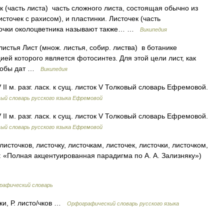
 (часть листа) часть сложного листа, состоящая обычно из
точек с рахисом), и пластинки. Листочек (часть
сточки околоцветника называют также… …
Википедия
стья Лист (множ. листья, собир. листва) в ботанике
ей которого является фотосинтез. Для этой цели лист, как
 чтобы дат …
Википедия
IV II м. разг. ласк. к сущ. листок V Толковый словарь Ефремовой.
ый словарь русского языка Ефремовой
IV II м. разг. ласк. к сущ. листок V Толковый словарь Ефремовой.
ый словарь русского языка Ефремовой
листочков, листочку, листочкам, листочек, листочки, листочком,
к: «Полная акцентуированная парадигма по А. А. Зализняку»)
рафический словарь
/чки, Р. листо/чков …
Орфографический словарь русского языка