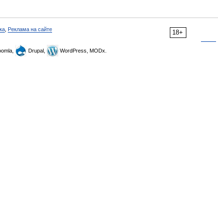
ка
,
Реклама на сайте
18+
omla,
Drupal,
WordPress, MODx.