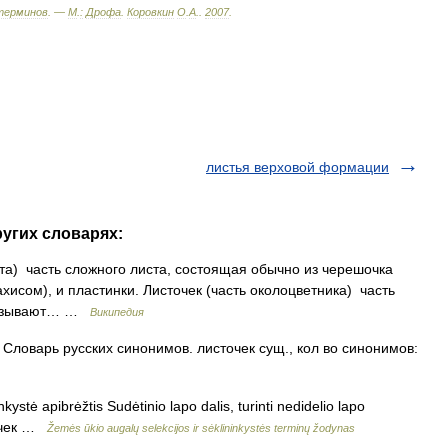
терминов
. —
М
.
:
Дрофа
.
Коровкин
О
.
А
.
.
2007
.
листья верховой формации
ругих словарях:
ста) часть сложного листа, состоящая обычно из черешочка
хисом), и пластинки. Листочек (часть околоцветника) часть
 называют… …
Википедия
т Словарь русских синонимов. листочек сущ., кол во синонимов:
nkystė apibrėžtis Sudėtinio lapo dalis, turinti nedidelio lapo
сточек …
Žemės ūkio augalų selekcijos ir sėklininkystės terminų žodynas