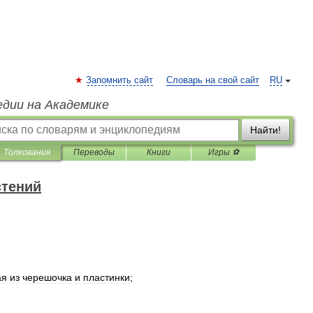
Запомнить сайт
Словарь на свой сайт
RU
едии на Академике
Найти!
Толкования
Переводы
Книги
Игры ⚽
стений
ая
из
черешочка
и
пластинки
;