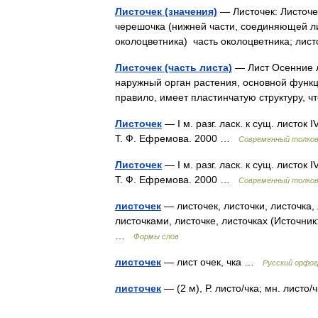
Листочек (значения)
— Листочек: Листочек
черешочка (нижней части, соединяющей лис
околоцветника) часть околоцветника; ли
Листочек (часть листа)
— Лист Осенние ли
наружный орган растения, основной функци
правило, имеет пластинчатую структуру,
Листочек
— I м. разг. ласк. к сущ. листок 
Т. Ф. Ефремова. 2000 …
Современный толков
Листочек
— I м. разг. ласк. к сущ. листок 
Т. Ф. Ефремова. 2000 …
Современный толков
листочек
— листочек, листочки, листочка, 
листочками, листочке, листочках (Источни
…
Формы слов
листочек
— лист очек, чка …
Русский орфог
листочек
— (2 м), Р. листо/чка; мн. листо