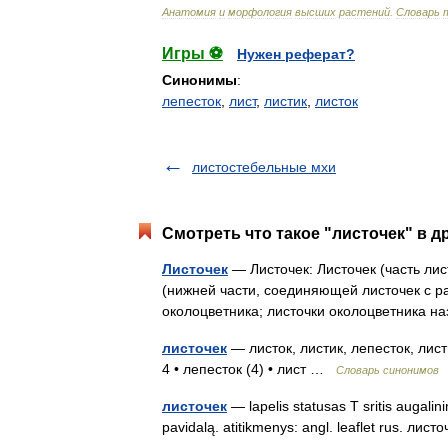
Анатомия
и
морфология
высших
растений
.
Словарь
Игры ⚽
Нужен реферат?
Синонимы
:
лепесток
,
лист
,
листик
,
листок
листостебельные мхи
Смотреть что такое "листочек" в д
Листочек
— Листочек: Листочек (часть ли
(нижней части, соединяющей листочек с ра
околоцветника; листочки околоцветника
листочек
— листок, листик, лепесток, лис
4 • лепесток (4) • лист …
Словарь синонимов
листочек
— lapelis statusas T sritis augalini
pavidalą. atitikmenys: angl. leaflet rus. ли